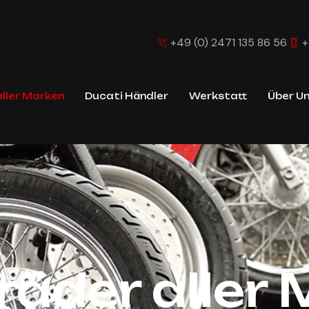
+49 (0) 2471 135 86 56
+
ller Marken
Ducati Händler
Werkstatt
Über U
 aller Marken
äder aller