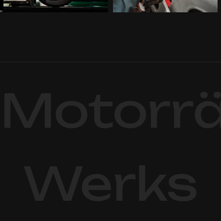
 + Motorr
Werks